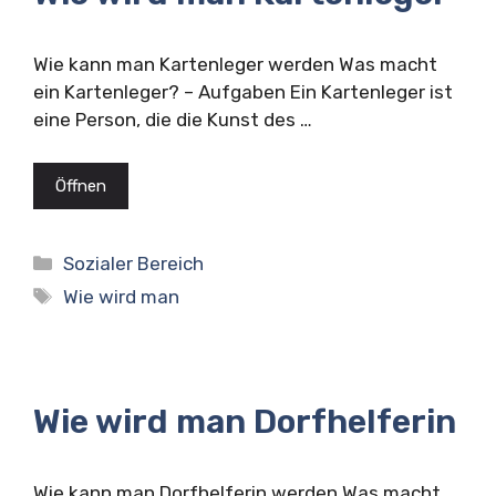
Wie kann man Kartenleger werden Was macht
ein Kartenleger? – Aufgaben Ein Kartenleger ist
eine Person, die die Kunst des …
Öffnen
Kategorien
Sozialer Bereich
Schlagwörter
Wie wird man
Wie wird man Dorfhelferin
Wie kann man Dorfhelferin werden Was macht