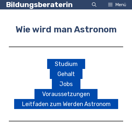
Zum
Bildungsberaterin
Menü
Inhalt
springen
Wie wird man Astronom
Studium
Gehalt
Jobs
Voraussetzungen
Leitfaden zum Werden Astronom