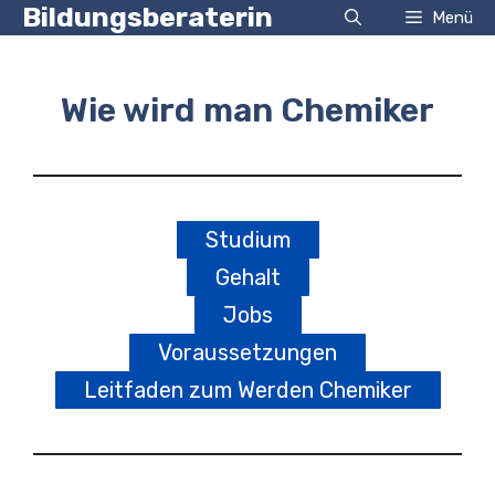
Zum
Bildungsberaterin
Menü
Inhalt
springen
Wie wird man Chemiker
Studium
Gehalt
Jobs
Voraussetzungen
Leitfaden zum Werden Chemiker