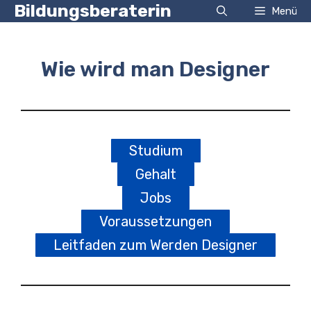
Zum
Bildungsberaterin
Menü
Inhalt
springen
Wie wird man Designer
Studium
Gehalt
Jobs
Voraussetzungen
Leitfaden zum Werden Designer