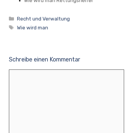
Wie wird man Rettungshelfer
Kategorien
Recht und Verwaltung
Schlagwörter
Wie wird man
Schreibe einen Kommentar
Kommentar