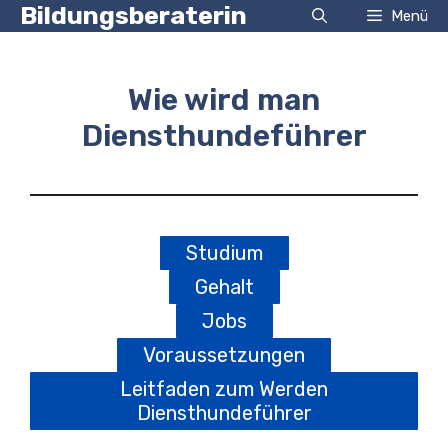
Zum
Bildungsberaterin
Menü
Inhalt
springen
Wie wird man
Diensthundeführer
Studium
Gehalt
Jobs
Voraussetzungen
Leitfaden zum Werden
Diensthundeführer