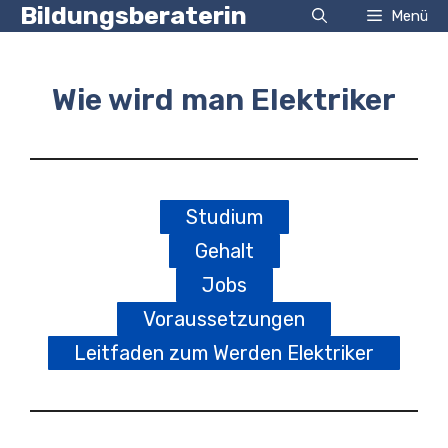
Zum
Bildungsberaterin
Menü
Inhalt
springen
Wie wird man Elektriker
Studium
Gehalt
Jobs
Voraussetzungen
Leitfaden zum Werden Elektriker