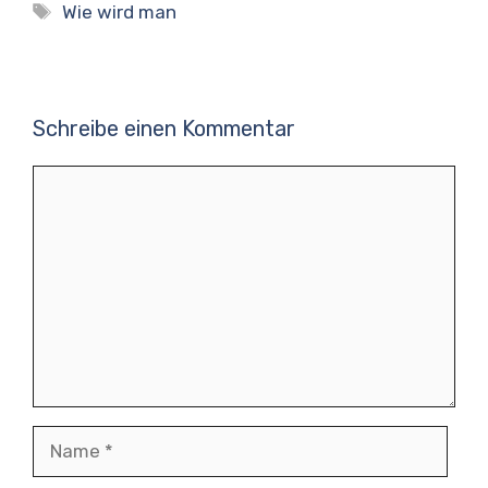
Schlagwörter
Wie wird man
Schreibe einen Kommentar
Kommentar
Name