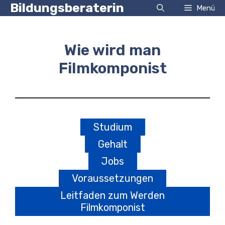
Zum
Bildungsberaterin
Menü
Inhalt
springen
Wie wird man
Filmkomponist
Studium
Gehalt
Jobs
Voraussetzungen
Leitfaden zum Werden
Filmkomponist