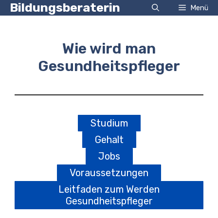
Zum
Bildungsberaterin
Menü
Inhalt
springen
Wie wird man
Gesundheitspfleger
Studium
Gehalt
Jobs
Voraussetzungen
Leitfaden zum Werden
Gesundheitspfleger