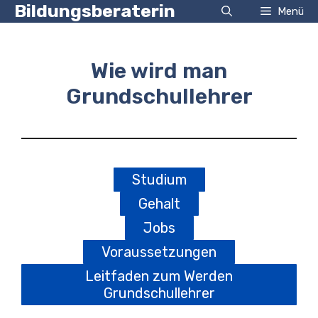
Zum
Bildungsberaterin
Menü
Inhalt
springen
Wie wird man
Grundschullehrer
Studium
Gehalt
Jobs
Voraussetzungen
Leitfaden zum Werden
Grundschullehrer