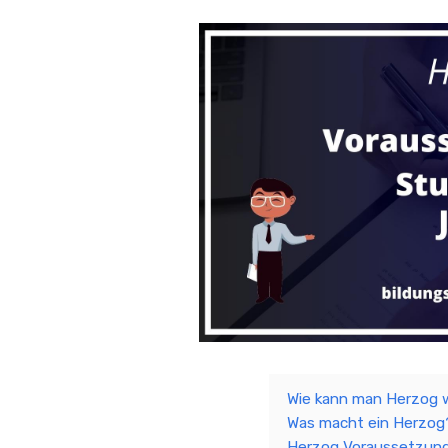
Wie kann man Herzog 
Was macht ein Herzog
Herzog Voraussetzun