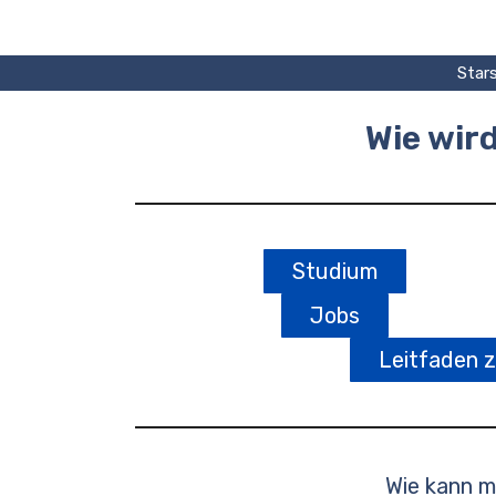
Zum
Inhalt
springen
Stars
Wie wir
Studium
Jobs
Leitfaden 
Wie kann 