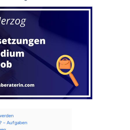
werden
? – Aufgaben
gen