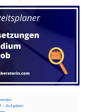
 werden
r? – Aufgaben
gen