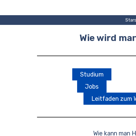
Zum
Inhalt
springen
Stars
Wie wird ma
Studium
Jobs
Leitfaden zum 
Wie kann man H