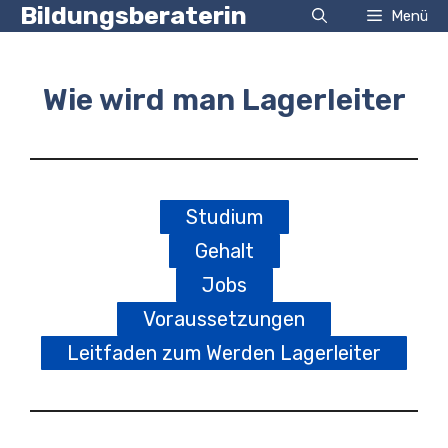
Zum
Bildungsberaterin
Menü
Inhalt
springen
Wie wird man Lagerleiter
Studium
Gehalt
Jobs
Voraussetzungen
Leitfaden zum Werden Lagerleiter