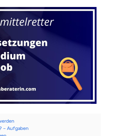
 werden
r? – Aufgaben
gen