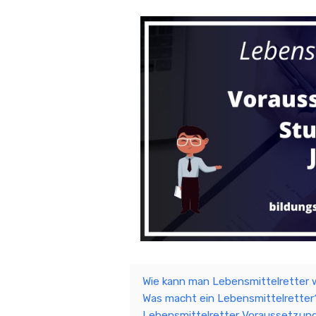
Wie kann man Lebensmittelretter
Was macht ein Lebensmittelrette
Lebensmittelretter Voraussetzun