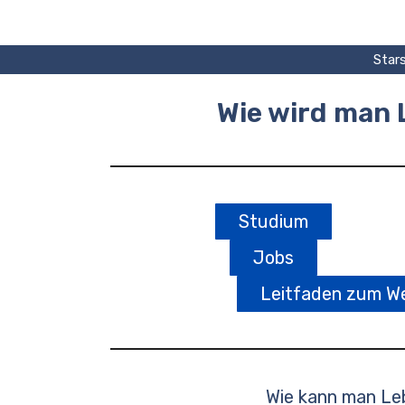
Zum
Inhalt
springen
Stars
Wie wird man 
Studium
Jobs
Leitfaden zum We
Wie kann man Le