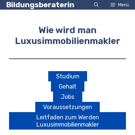
Zum
Bildungsberaterin
Menü
Inhalt
springen
Wie wird man
Luxusimmobilienmakler
Studium
Gehalt
Jobs
Voraussetzungen
Leitfaden zum Werden
Luxusimmobilienmakler