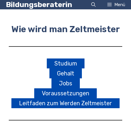
Zum
Bildungsberaterin
Menü
Inhalt
springen
Wie wird man Zeltmeister
Studium
Gehalt
Jobs
Voraussetzungen
Leitfaden zum Werden Zeltmeister