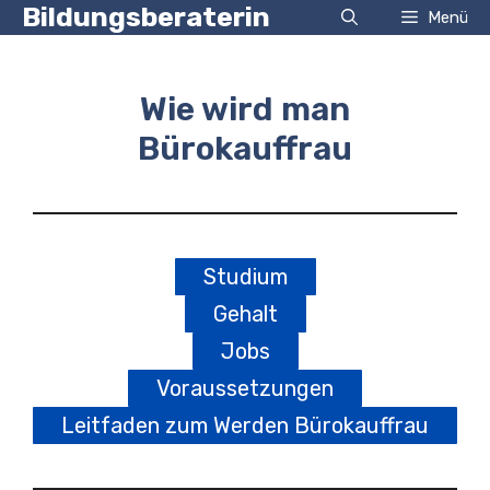
Zum
Bildungsberaterin
Menü
Inhalt
springen
Wie wird man
Bürokauffrau
Studium
Gehalt
Jobs
Voraussetzungen
Leitfaden zum Werden Bürokauffrau