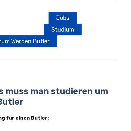
Jobs
Studium
zum Werden Butler
as muss man studieren um
Butler
g für einen Butler: