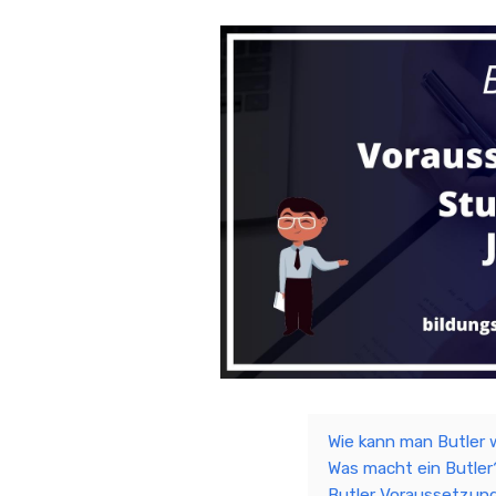
Wie kann man Butler
Was macht ein Butle
Butler Voraussetzun