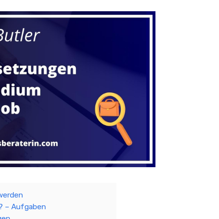
 werden
r? – Aufgaben
gen