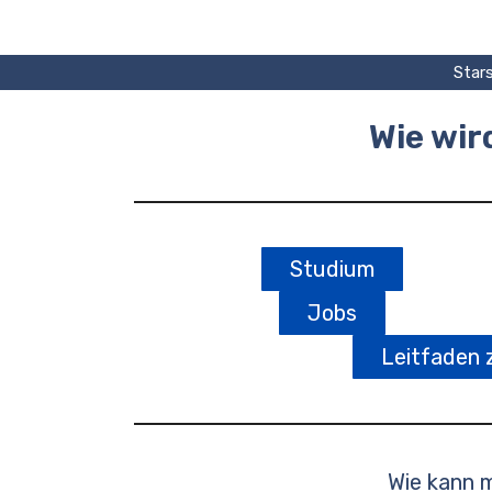
Zum
Inhalt
springen
Stars
Wie wir
Studium
Jobs
Leitfaden 
Wie kann 