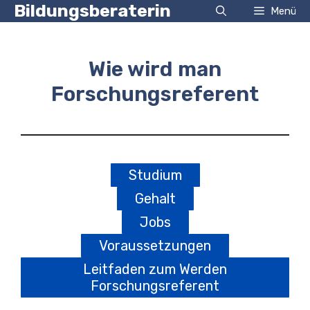
Zum
Bildungsberaterin
Menü
Inhalt
springen
Wie wird man
Forschungsreferent
Studium
Gehalt
Jobs
Voraussetzungen
Leitfaden zum Werden
Forschungsreferent