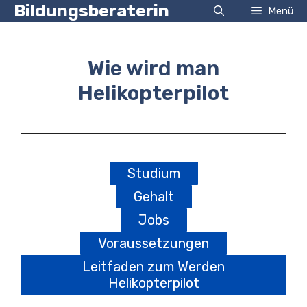
Zum
Bildungsberaterin
Menü
Inhalt
springen
Wie wird man
Helikopterpilot
Studium
Gehalt
Jobs
Voraussetzungen
Leitfaden zum Werden
Helikopterpilot