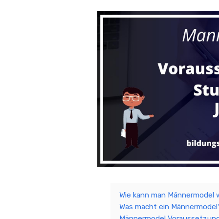
Wie kann man Männermodel 
Was macht ein Männermodel
Männermodel Voraussetzun