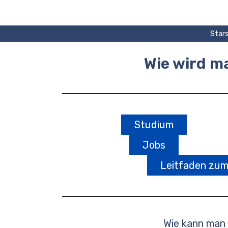
Zum
Inhalt
springen
Stars
Wie wird 
Studium
Jobs
Leitfaden zu
Wie kann man