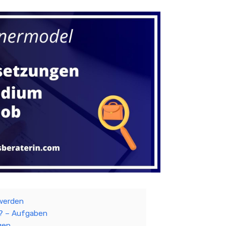
werden
? – Aufgaben
gen