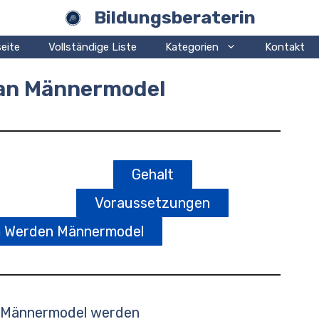
Bildungsberaterin
eite
Vollständige Liste
Kategorien
Kontakt
man Männermodel
Gehalt
Voraussetzungen
m Werden Männermodel
 Männermodel werden