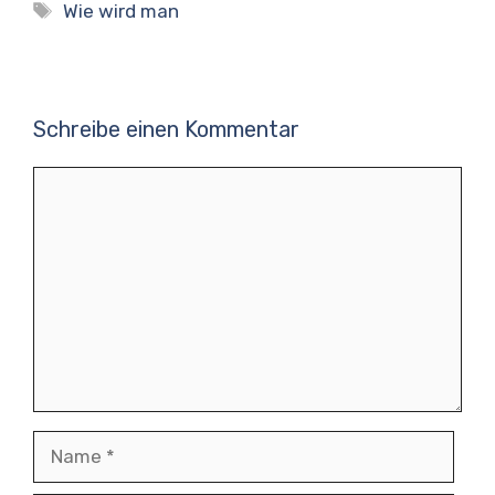
Schlagwörter
Wie wird man
Schreibe einen Kommentar
Kommentar
Name