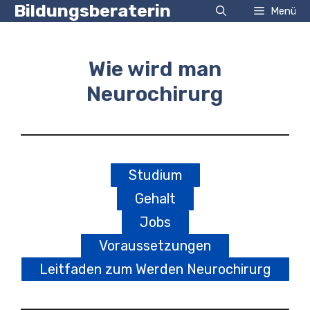
Zum
Bildungsberaterin
Menü
Inhalt
springen
Wie wird man
Neurochirurg
Studium
Gehalt
Jobs
Voraussetzungen
Leitfaden zum Werden Neurochirurg