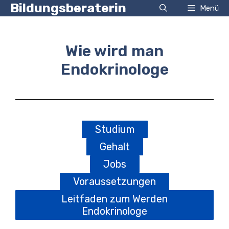
Zum
Bildungsberaterin
Menü
Inhalt
springen
Wie wird man
Endokrinologe
Studium
Gehalt
Jobs
Voraussetzungen
Leitfaden zum Werden
Endokrinologe