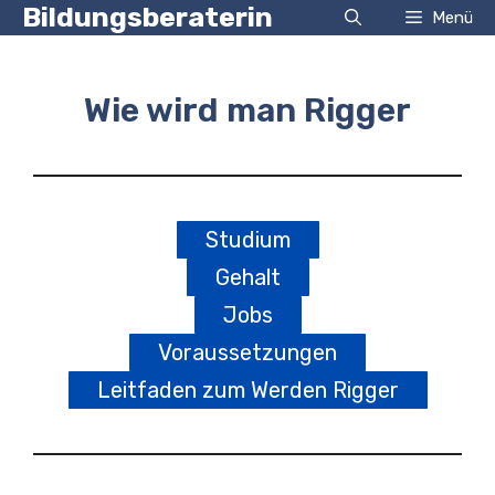
Zum
Bildungsberaterin
Menü
Inhalt
springen
Wie wird man Rigger
Studium
Gehalt
Jobs
Voraussetzungen
Leitfaden zum Werden Rigger