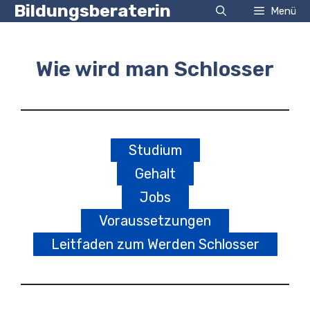
Zum
Bildungsberaterin
Menü
Inhalt
springen
Wie wird man Schlosser
Studium
Gehalt
Jobs
Voraussetzungen
Leitfaden zum Werden Schlosser