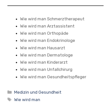
Wie wird man Schmerztherapeut
Wie wird man Arztassistent
Wie wird man Orthopäde
Wie wird man Endokrinologe
Wie wird man Hausarzt
Wie wird man Dermatologe
Wie wird man Kinderarzt
Wie wird man Unfallchirurg
Wie wird man Gesundheitspfleger
Kategorien
Medizin und Gesundheit
Schlagwörter
Wie wird man