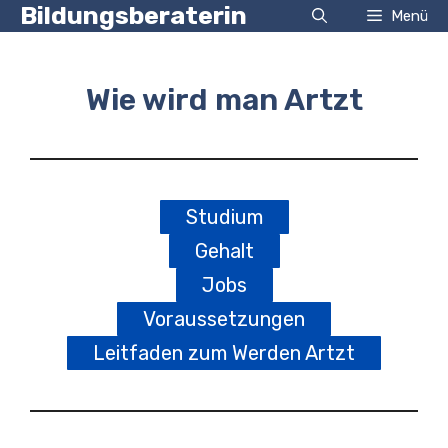
Zum
Bildungsberaterin
Menü
Inhalt
springen
Wie wird man Artzt
Studium
Gehalt
Jobs
Voraussetzungen
Leitfaden zum Werden Artzt