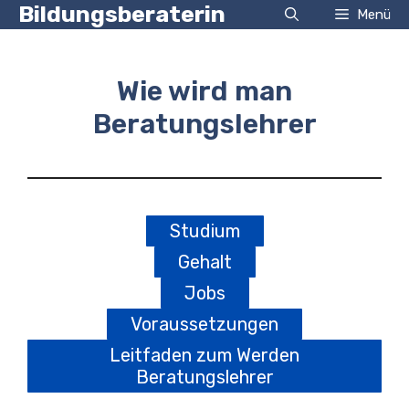
Zum
Bildungsberaterin
Menü
Inhalt
springen
Wie wird man
Beratungslehrer
Studium
Gehalt
Jobs
Voraussetzungen
Leitfaden zum Werden
Beratungslehrer