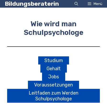
Zum
Bildungsberaterin
Menü
Inhalt
springen
Wie wird man
Schulpsychologe
Studium
Gehalt
Jobs
Voraussetzungen
Leitfaden zum Werden
Schulpsychologe