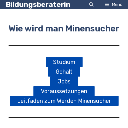
Zum
Bildungsberaterin
Menü
Inhalt
springen
Wie wird man Minensucher
Studium
Gehalt
Jobs
Voraussetzungen
Leitfaden zum Werden Minensucher