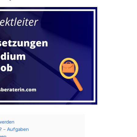
 werden
r? – Aufgaben
gen