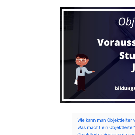
Wie kann man Objektleiter
Was macht ein Objektleite
Objektleiter Voraussetzun