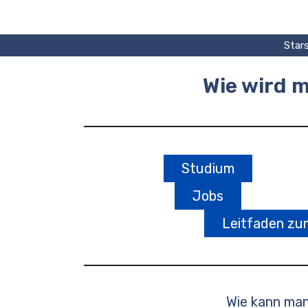
Zum
Inhalt
springen
Stars
Wie wird m
Studium
Jobs
Leitfaden zu
Wie kann man