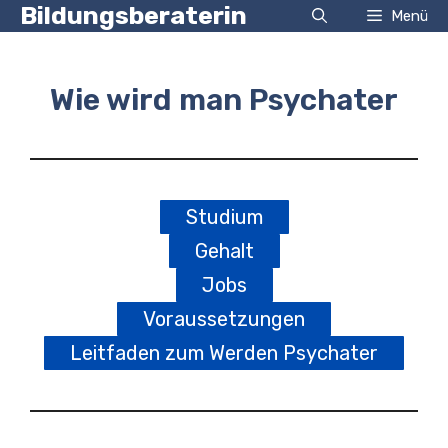
Zum
Bildungsberaterin
Menü
Inhalt
springen
Wie wird man Psychater
Studium
Gehalt
Jobs
Voraussetzungen
Leitfaden zum Werden Psychater