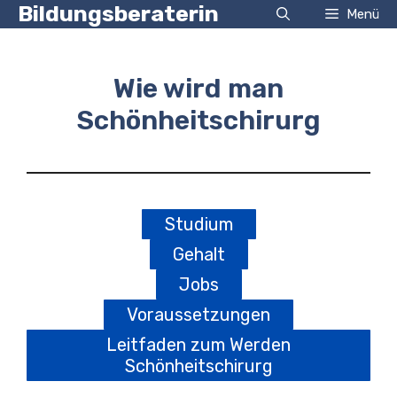
Zum
Bildungsberaterin
Menü
Inhalt
springen
Wie wird man
Schönheitschirurg
Studium
Gehalt
Jobs
Voraussetzungen
Leitfaden zum Werden
Schönheitschirurg