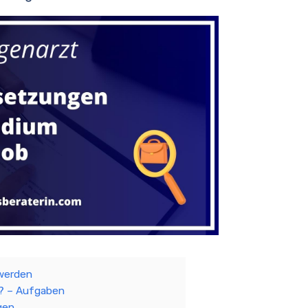
werden
? – Aufgaben
gen