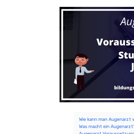
Wie kann man Augenarzt 
Was macht ein Augenarzt
Augenarzt Voraussetzun