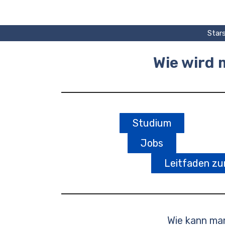
Zum
Inhalt
springen
Stars
Wie wird
Studium
Jobs
Leitfaden z
Wie kann ma