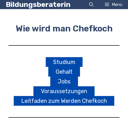
Zum
Bildungsberaterin
Menü
Inhalt
springen
Wie wird man Chefkoch
Studium
Gehalt
Jobs
Voraussetzungen
Leitfaden zum Werden Chefkoch